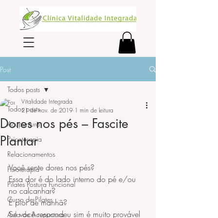
Post
Todos posts
Vitalidade Integrada
Todos posts
21 de nov. de 2019
1 min de leitura
Dores nos pés – Fascite
Acupuntura
Plantar
Psicoterapia
Relacionamentos
Você sente dores nos pés?
Fisioterapia
Essa dor é do lado interno do pé e/ou 
Pilates Postura Funcional
no calcanhar?
Curso de Pilates
É pior de manhã?
Se você respondeu sim é muito provável 
Aula de Acupuntura