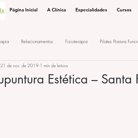
Página Inicial
A Clínica
Especialidades
Cursos
rapia
Relacionamentos
Fisioterapia
Pilates Postura Func
21 de nov. de 2019
1 min de leitura
e
ponto de acupuntura
terapia auricular
iridologia
puntura Estética – Santa 