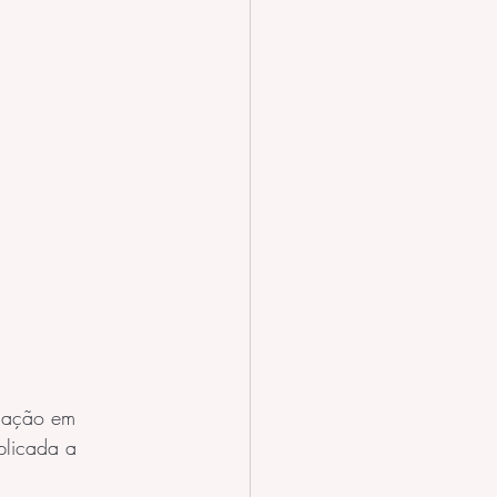
duação em 
plicada a 