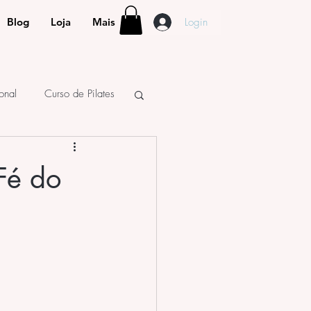
Login
Blog
Loja
Mais
ional
Curso de Pilates
Fé do