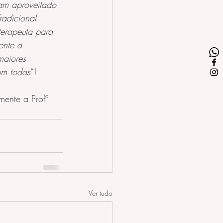
am aproveitado 
adicional 
erapeuta para 
ente a 
maiores 
om todas
“! 
mente a Profª 
Ver tudo