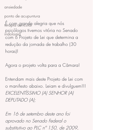
ansiedade
ponto de acupuntura
É com grande alegria que nós 
terapia auricular
psicólogos tivemos vitória no Senado 
iridologia
com o Projeto de Lei que determina a 
redução da jornada de trabalho (30 
horas)!
Agora o projeto volta para a Câmara!
Entendam mais deste Projeto de Lei com 
o manifesto abaixo. Leiam e divulguem!!!
EXCELENTÍSSIMO (A) SENHOR (A) 
DEPUTADO (A);
Em 16 de setembro deste ano foi 
aprovado no Senado Federal o 
substitutivo ao PLC nº 150, de 2009, 