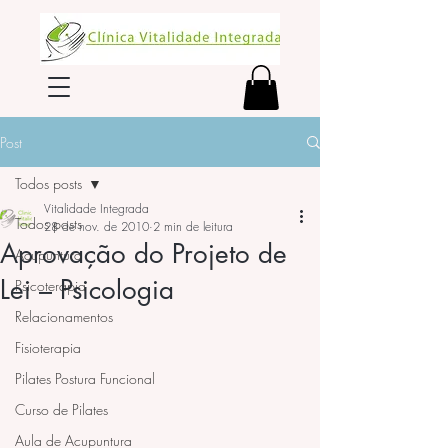
Post
Todos posts
Vitalidade Integrada
Todos posts
28 de nov. de 2010
2 min de leitura
Aprovação do Projeto de
Acupuntura
Lei – Psicologia
Psicoterapia
Relacionamentos
Fisioterapia
Pilates Postura Funcional
Curso de Pilates
Aula de Acupuntura