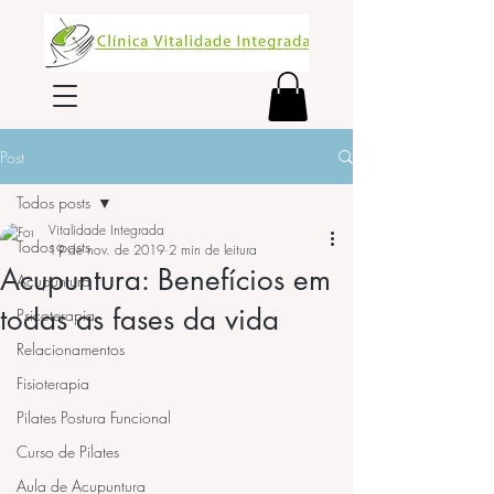
Post
Todos posts
Vitalidade Integrada
Todos posts
19 de nov. de 2019
2 min de leitura
Acupuntura: Benefícios em
Acupuntura
todas as fases da vida
Psicoterapia
Relacionamentos
Fisioterapia
Pilates Postura Funcional
Curso de Pilates
Aula de Acupuntura