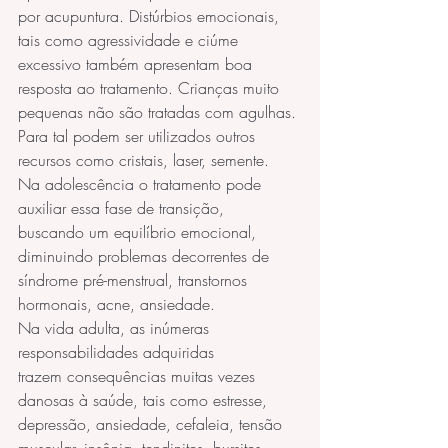
por acupuntura. Distúrbios emocionais, 
tais como agressividade e ciúme 
excessivo também apresentam boa 
resposta ao tratamento. Crianças muito 
pequenas não são tratadas com agulhas. 
Para tal podem ser utilizados outros 
recursos como cristais, laser, semente.
Na adolescência o tratamento pode 
auxiliar essa fase de transição, 
buscando um equilíbrio emocional, 
diminuindo problemas decorrentes de 
síndrome pré-menstrual, transtornos 
hormonais, acne, ansiedade.
Na vida adulta, as inúmeras 
responsabilidades adquiridas 
trazem consequências muitas vezes 
danosas à saúde, tais como estresse, 
depressão, ansiedade, cefaleia, tensão 